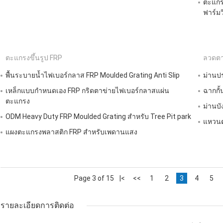
ตะแกรง
ฟาร์มว
ตะแกรงขึ้นรูป FRP
ลวดตา
พื้นระบายน้ำไฟเบอร์กลาส FRP Moulded Grating Anti Slip
ม่านป
เหล็กแบบกำหนดเอง FRP กริดตาข่ายไฟเบอร์กลาสแผ่น
ฉากกั้
ตะแกรง
ม่านบ
ODM Heavy Duty FRP Moulded Grating สำหรับ Tree Pit park
แหวนต
แผงตะแกรงพลาสติก FRP สำหรับเพดานแสง
Page 3 of 15
|<
<<
1
2
3
4
5
รายละเอียดการติดต่อ