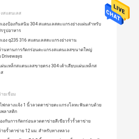
รงสแตนเลส
เองป้องกันสนิม 304 สแตนเลสตะแกรงย่างแผ่นสำหรับ
รรูปอาหาร
เอง q235 316 สแตนเลสตะแกรงย่างจาน
้านทานการกัดกร่อนตะแกรงสแตนเลสขนาดใหญ่
บ Driveways
ตแผ่นเหล็กสแตนเลสขายตรง 304 เต้าเสียบแผ่นเหล็กส
ลส
่ายเชื่อม
ไฟกลางแจ้ง 1 นิ้วลวดตาข่ายตะแกรงโลหะฟันดาบด้วย
นพลาสติก
้องกันการกัดกร่อนลวดตาข่ายสีเขียวรั้วรั้วตาข่าย
ข่ายรั้วตาข่าย 12 มม. สำหรับทางหลวง