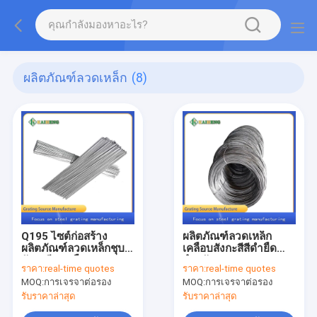
ผลิตภัณฑ์ลวดเหล็ก
(8)
Q195 ไซต์ก่อสร้าง
ผลิตภัณฑ์ลวดเหล็ก
ผลิตภัณฑ์ลวดเหล็กชุบ
เคลือบสังกะสีสีดำยืด
สังกะสีแบบยืดตรง
สำหรับบรรจุ
ราคา:
real-time quotes
ราคา:
real-time quotes
MOQ:
การเจรจาต่อรอง
MOQ:
การเจรจาต่อรอง
รับราคาล่าสุด
รับราคาล่าสุด