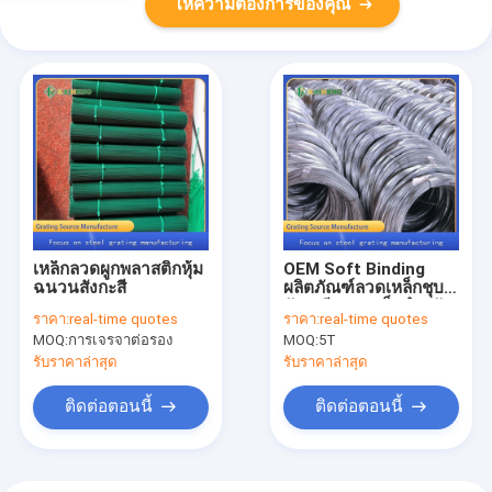
ให้ความต้องการของคุณ
เหล็กลวดผูกพลาสติกหุ้ม
OEM Soft Binding
ฉนวนสังกะสี
ผลิตภัณฑ์ลวดเหล็กชุบ
สังกะสี ลวดเหล็กสำหรับ
ราคา:
real-time quotes
ราคา:
real-time quotes
การก่อสร้างและ
MOQ:
การเจรจาต่อรอง
MOQ:
5T
การเกษตร
รับราคาล่าสุด
รับราคาล่าสุด
ติดต่อตอนนี้
ติดต่อตอนนี้