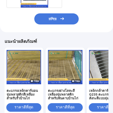
চালিয়ে
แนะนำผลิตภัณฑ์
ตะแกรงเหล็กคาร์บอน
ตะแกรงย่างโลหะสี
เหล็กกล้าคาร์บอ
จุ่มพลาสติกสีเหลือง
เหลืองจุ่มพลาสติก
Q235 ตะแกรงโล
สำหรับรั้วบ้านไก่
สำหรับฟันดาบบ้านไก่
สังกะสีแบบจุ่มร
Grating Pigeo
ราคาดีที่สุด
ราคาดีที่สุด
ราคาดีที่ส