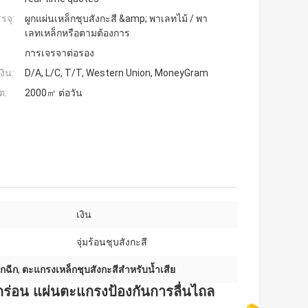
รจุ:
ผูกแผ่นเหล็กชุบสังกะสี &amp; พาเลทไม้ / พา
เลทเหล็กหรือตามต้องการ
การเจรจาต่อรอง
งิน:
D/A, L/C, T/T, Western Union, MoneyGram
ต:
2000㎡ ต่อวัน
เงิน
:
จุ่มร้อนชุบสังกะสี
กฉีก
,
ตะแกรงเหล็กชุบสังกะสีสำหรับน้ำเสีย
กร่อน แผ่นตะแกรงป้องกันการลื่นไถล