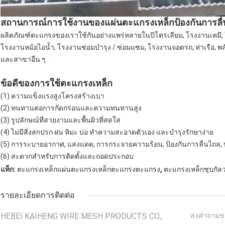
สถานการณ์การใช้งานของแผ่นตะแกรงเหล็กป้องกันการลื
ผลิตภัณฑ์ตะแกรงของเราใช้กันอย่างแพร่หลายในปิโตรเลียม, โรงงานเคมี, 
โรงงานหม้อไอน้ำ, โรงงานซ่อมบำรุง / ซ่อมแซม, โรงงานจอดรถ, ท่าเรือ, พ
และสาขาอื่น ๆ .
ข้อดีของการใช้ตะแกรงเหล็ก
(1) ความแข็งแรงสูงโครงสร้างเบา
(2) ทนทานต่อการกัดกร่อนและความทนทานสูง
(3) รูปลักษณ์ที่สวยงามและพื้นผิวที่สดใส
(4) ไม่มีสิ่งสกปรก ฝน หิมะ บ่อ ทำความสะอาดตัวเอง และบำรุงรักษาง่าย
(5) การระบายอากาศ, แสงแดด, การกระจายความร้อน, ป้องกันการลื่นไถล, ป
(6) สะดวกสำหรับการติดตั้งและถอดประกอบ
,
แท็ก:
ตะแกรงเหล็กแผ่นตะแกรงเหล็กตะแกรงตะแกรง
ตะแกรงเหล็กชุบกัล
รายละเอียดการติดต่อ
HEBEI KAIHENG WIRE MESH PRODUCTS CO.,
ส่งคำถามข