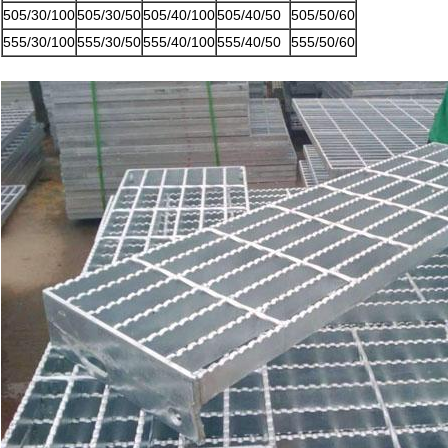
505/30/100
505/30/50
505/40/100
505/40/50
505/50/60
555/30/100
555/30/50
555/40/100
555/40/50
555/50/60