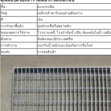
ชื่อ
ตะแกรงฟัน
วัสดุ
เหล็กกล้าคาร์บอนตามต้องการ
สี
เงิน
การรักษาพื้นผิว
จุ่มสังกะสีหรือพลาสติก
ขอบเขตการใช้งาน
โรงงานเคมี, โรงบำบัดน้ำเสีย, ห้องหม้อไอน้ำ เหม
ต้นทาง
อันผิงเหอเป่ย์ประเทศจีน
การทำงาน
แบกรับน้ำหนักและป้องกันการลื่นไถล
ขนส่ง
การส่งสินค้า