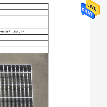
ืองถ่านหินเทศบาล