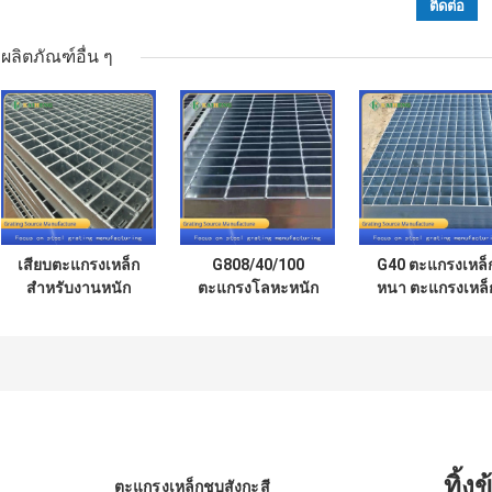
ผลิตภัณฑ์อื่น ๆ
เสียบตะแกรงเหล็ก
G808/40/100
G40 ตะแกรงเหล็
สำหรับงานหนัก
ตะแกรงโลหะหนัก
หนา ตะแกรงเหล็
G758/40/100 Type
เหล็กกล้าคาร์บอน
สีขาวเงิน
Q235
ทิ้ง
ตะแกรงเหล็กชุบสังกะสี