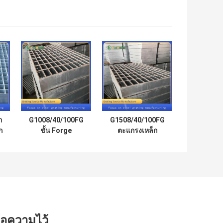
ก
G1008/40/100FG
G1508/40/100FG
ก
ชั้น Forge
ตะแกรงเหล็ก
Walkway ตะแกรง
สำหรับงาน
โลหะสำหรับ
อุตสาหกรรมหนัก
การเกษตร
ตะแกรงโลหะ
Catwalk
ข้อความไว้