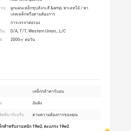
รจุ:
ผูกแผ่นเหล็กชุบสังกะสี &amp; พาเลทไม้ / พา
เลทเหล็กหรือตามต้องการ
การเจรจาต่อรอง
งิน:
D/A, T/T, Western Union, , L/C
ต:
2000㎡ ต่อวัน
เหล็กกล้าคาร์บอน
ง:
อันผิง
ทช์บาร์แบริ่ง:
ตามความต้องการของคุณ
็กสำหรับงานหนัก 19w2
,
ตะแกรง 19w2