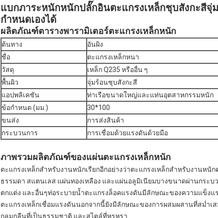
แบกภาระหนักหนักปลั๊กอินตะแกรงเหล็กชุบสังกะสีจุ่
กำหนดเองได้
ผลิตภัณฑ์ตารางพารามิเตอร์ตะแกรงเหล็กหนัก
ต้นทาง
อันผิง
ชื่อ
ตะแกรงเหล็กหนา
วัสดุ
เหล็ก Q235 หรืออื่น ๆ
พื้นผิว
จุ่มร้อนชุบสังกะสี
แอปพลิเคชัน
ท่าเรือขนาดใหญ่และแท่นอุตสาหกรรมหนัก
ข้อกำหนด (มม.)
30*100
ขนส่ง
การส่งสินค้า
กระบวนการ
การเชื่อมด้วยแรงดันด้วยมือ
ภาพรวมผลิตภัณฑ์ของแผ่นตะแกรงเหล็กหนัก
ตะแกรงเหล็กสำหรับงานหนักเรียกอีกอย่างว่าตะแกรงเหล็กสำหรับงานหน
ธรรมดา สแตนเลส แผ่นทองเหลือง และแผ่นอลูมิเนียมบางขนาดผ่านกระบวนก
ตกแต่ง และอื่นๆท่อระบายน้ำตะแกรงล็อคแรงดันมีลักษณะของความแข็งแรงส
ตะแกรงเหล็กเชื่อมแรงดันนอกจากนี้ยังมีลักษณะของการผสมผสานที่สม่ำ
กลมกลืนที่เป็นธรรมชาติ และสไตล์ที่หรูหรา