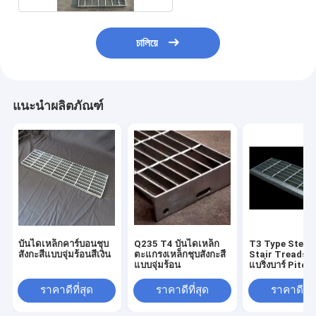
চালিয়ে
แนะนำผลิตภัณฑ์
บันไดเหล็กคาร์บอนชุบ
Q235 T4 บันไดเหล็ก
T3 Type Steel 
สังกะสีแบบจุ่มร้อนสีเงิน
ตะแกรงเหล็กชุบสังกะสี
Stair Treads
แบบจุ่มร้อน
แบริ่งบาร์ Pitch
ราคาดีที่สุด
ราคาดีที่สุด
ราคาดีที่ส