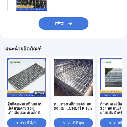
চালিয়ে
แนะนำผลิตภัณฑ์
ผู้ผลิตแผ่นเหล็กสแตน
ตะแกรงเหล็กสแตนเลส
กำหนดเองป้องกั
เลสขายตรง 304
30 มม. แบริ่งบาร์ Pitch
304 สแตนเลสต
เต้าเสียบแผ่นเหล็กส
ย่างแผ่นสำหรับ
แตนเลส
แปรรูปอาหาร
ราคาดีที่สุด
ราคาดีที่สุด
ราคาดีที่ส