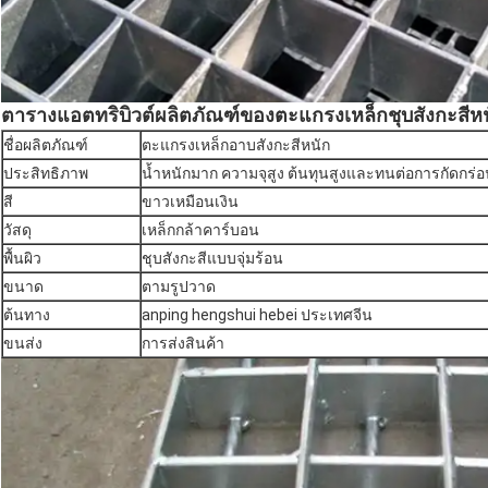
ตารางแอตทริบิวต์ผลิตภัณฑ์ของตะแกรงเหล็กชุบสังกะสีห
ชื่อผลิตภัณฑ์
ตะแกรงเหล็กอาบสังกะสีหนัก
ประสิทธิภาพ
น้ำหนักมาก ความจุสูง ต้นทุนสูงและทนต่อการกัดกร่
สี
ขาวเหมือนเงิน
วัสดุ
เหล็กกล้าคาร์บอน
พื้นผิว
ชุบสังกะสีแบบจุ่มร้อน
ขนาด
ตามรูปวาด
ต้นทาง
anping hengshui hebei ประเทศจีน
ขนส่ง
การส่งสินค้า