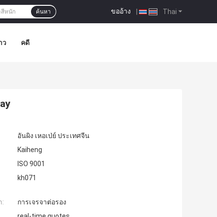
ขออ้าง
|
Thai
ค้นหา
าว
คดี
way
อันผิง เหอเป่ย์ ประเทศจีน
Kaiheng
ISO 9001
kh071
ำ:
การเจรจาต่อรอง
real-time quotes