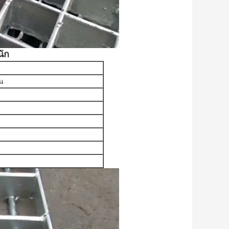
นัก
อน